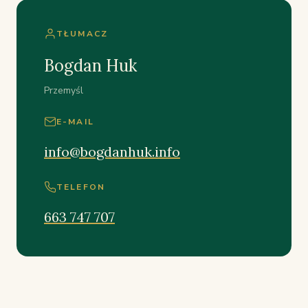
TŁUMACZ
Bogdan Huk
Przemyśl
E-MAIL
info@bogdanhuk.info
TELEFON
663 747 707