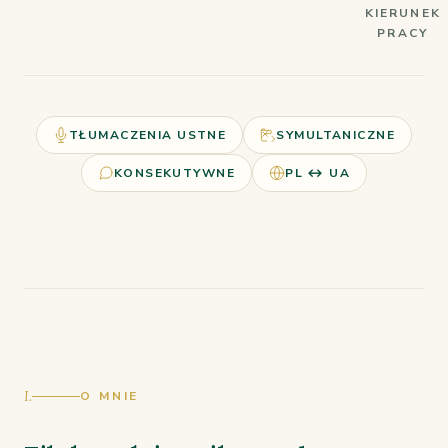
KIERUNEK
PRACY
TŁUMACZENIA USTNE
SYMULTANICZNE
KONSEKUTYWNE
PL ↔ UA
I.
O MNIE