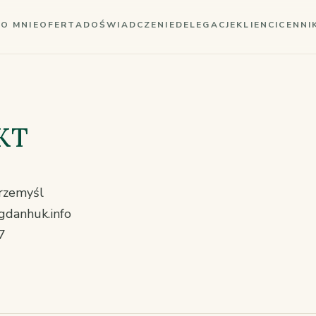
O MNIE
OFERTA
DOŚWIADCZENIE
DELEGACJE
KLIENCI
CENNI
KT
rzemyśl
gdanhuk.info
7